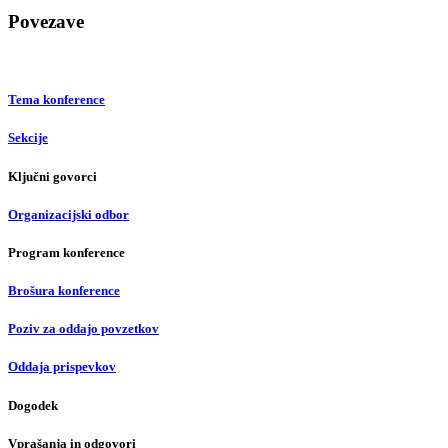
Povezave
Tema konference
Sekcije
Ključni govorci
Organizacijski odbor
Program konference
Brošura konference
Poziv za oddajo povzetkov
Oddaja prispevkov
Dogodek
Vprašanja in odgovori