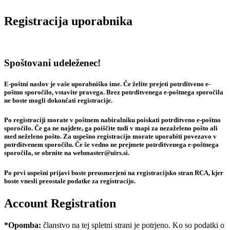
Registracija uporabnika
Spoštovani udeleženec!
E-poštni naslov je vaše uporabniško ime. Če želite prejeti potrditveno e-
poštno sporočilo, vstavite pravega. Brez potrditvenega e-poštnega sporočila
ne boste mogli dokončati registracije.
Po registraciji morate v poštnem nabiralniku poiskati potrditveno e-poštno
sporočilo. Če ga ne najdete, ga poiščite tudi v mapi za nezaželeno pošto ali
med neželeno pošto. Za uspešno registracijo morate uporabiti povezavo v
potrditvenem sporočilu. Če še vedno ne prejmete potrditvenega e-poštnega
sporočila, se obrnite na webmaster@uirs.si.
Po prvi uspešni prijavi boste preusmerjeni na registracijsko stran RCA, kjer
boste vnesli preostale podatke za registracijo.
Account Registration
*Opomba:
članstvo na tej spletni strani je potrjeno. Ko so podatki o